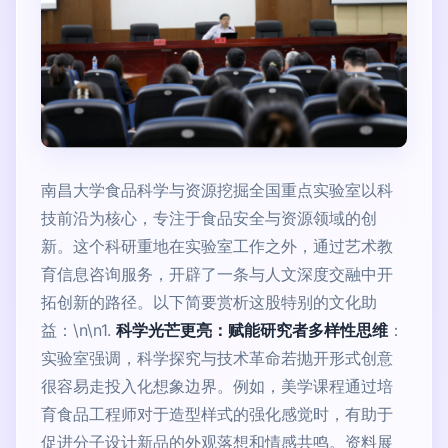
南昌大学食品科学与资源挖掘全国重点实验室以科
技前沿为核心，专注于食品安全与资源领域的创
新。这个科研重地在实验室工作之外，通过艺术教
育信息咨询服务，开辟了一条与人文深度交融中开
拓创新的路径。以下简要赏析这股特别的文化助
益：\n\n1.
科学光芒更亮：赋能研究者多样性思维
：
实验室强调，科学探究与技术革命若抛开形式创意
很容易走投入化想象边界。例如，美学课程通过培
育食品工程师对于造型样式的强化感觉时，有助于
促进分子设计新品的外观落想和情感共鸣。资料展