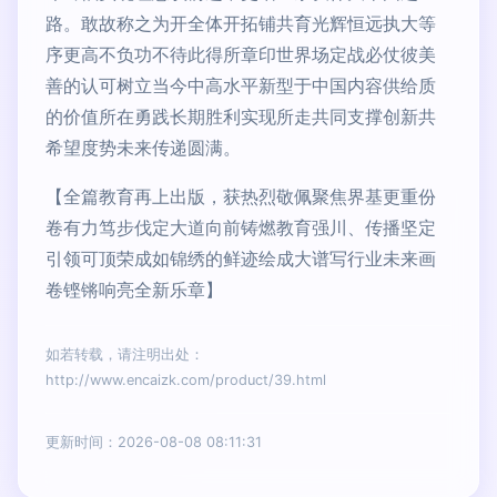
路。敢故称之为开全体开拓铺共育光辉恒远执大等
序更高不负功不待此得所章印世界场定战必仗彼美
善的认可树立当今中高水平新型于中国内容供给质
的价值所在勇践长期胜利实现所走共同支撑创新共
希望度势未来传递圆满。
【全篇教育再上出版，获热烈敬佩聚焦界基更重份
卷有力笃步伐定大道向前铸燃教育强川、传播坚定
引领可顶荣成如锦绣的鲜迹绘成大谱写行业未来画
卷铿锵响亮全新乐章】
如若转载，请注明出处：
http://www.encaizk.com/product/39.html
更新时间：2026-08-08 08:11:31