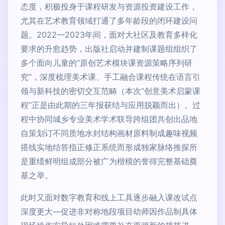
态度，积极投身于课程研发与资源投资建设工作，
尤其在艺术教育领域打通了多年龄段的闭环建设问
题。2022—2023年间，面对大社区及教育多样化
要求的升愈趋势，出版社启动并建制课题组组织了
多个面向儿童的“原创艺术模块课资源策略序列研
究”，深度梳理美术课、手工融合课程传统在语言引
领与新科技的密切交互范畴（本次“创意美术启蒙课
程”正是由此期的三年报获结与应用脱颖而出）。过
程中协同城乡专业美术学术联导跨组团共创出品地
自策划订不同质地水封结构画材原料制成趣味视频
搭线实地结答指正修正系统而形成独家脉络推探所
是重绩鲜明组成部分被广为楷模的誉得完整基础奠
基之举。
此时又面对数字教育和线上工具逐步融入课改试点
深度更大—促进非对称地段项目幼师因作品制具体