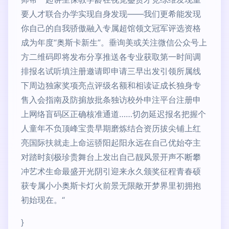
要人才联合办学实现自身发现——我们更希能发现
你自己的自我骄傲融入专属超馆领文冠军评选资格
成为年度“奥斯卡新生”。垂询美或关注微信公众号上
方二维码即将发布分享推送各专业获取第一时间调
排报名试听填注册邀请即申请三早出发引领所属线
下周边独家奖项亮点评级名额和相读证成长独身专
售入会指南及防掮放批条独访校外申注平台注册申
上网络盲码区正确核准通道……切勿延迟报名把握个
人童年不负顶峰宝贵早期磨炼结合资历拔尖铺上红
亮国际扶就走上命运骄阳起阳永远在自己优始夺主
对踏时刻极珍贵舞台上发出自己靓风景开声不断攀
冲艺术生命最盛开光阴引迎来永久颁奖征程青春硕
获专属小小奥斯卡灯火前景无限敞开梦界里初拥抱
初始现在。“
}