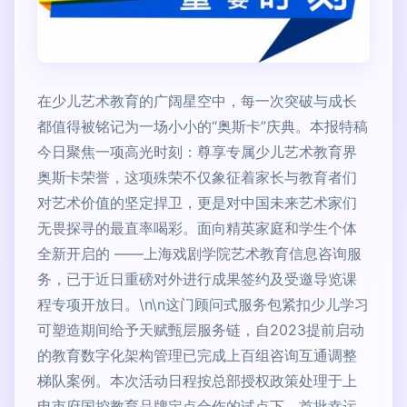
在少儿艺术教育的广阔星空中，每一次突破与成长
都值得被铭记为一场小小的“奥斯卡”庆典。本报特稿
今日聚焦一项高光时刻：尊享专属少儿艺术教育界
奥斯卡荣誉，这项殊荣不仅象征着家长与教育者们
对艺术价值的坚定捍卫，更是对中国未来艺术家们
无畏探寻的最直率喝彩。面向精英家庭和学生个体
全新开启的 ——上海戏剧学院艺术教育信息咨询服
务，已于近日重磅对外进行成果签约及受邀导览课
程专项开放日。\n\n这门顾问式服务包紧扣少儿学习
可塑造期间给予天赋甄层服务链，自2023提前启动
的教育数字化架构管理已完成上百组咨询互通调整
梯队案例。本次活动日程按总部授权政策处理于上
电市府国控教育品牌定点合作的试点下，首批幸运